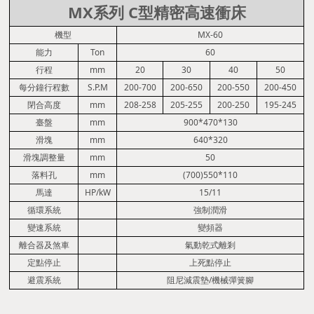
MX系列 C型精密高速衝床
機型
MX-60
能力
Ton
60
行程
mm
20
30
40
50
每分鐘行程數
S.P.M
200-700
200-650
200-550
200-450
閉合高度
mm
208-258
205-255
200-250
195-245
臺盤
mm
900*470*130
滑塊
mm
640*320
滑塊調整量
mm
50
落料孔
mm
(700)550*110
馬達
HP/kW
15/11
循環系統
強制潤滑
變速系統
變頻器
離合器及煞車
氣動乾式離剎
定點停止
上死點停止
避震系統
阻尼減震墊/機械彈簧腳