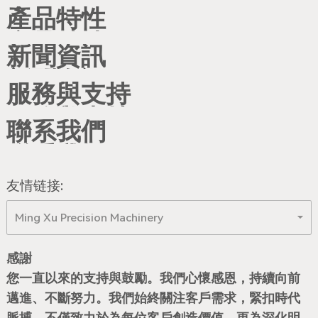
產品特性
步
新聞資訊
於
服務與支持
聯系我們
鋼
友情链接:
鐵
Ming Xu Precision Machinery
精
度
感謝
您一直以來的支持與鼓勵。我們心懷感恩，持續向前
永
邁進、不斷努力。我們始終關注客戶需求，緊扣時代
遠
脈搏，不僅致力於為每位客戶創造價值，更為深化明