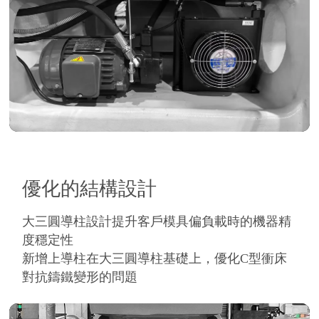
優化的結構設計
大三圓導柱設計提升客戶模具偏負載時的機器精
度穩定性
新增上導柱在大三圓導柱基礎上，優化C型衝床
對抗鑄鐵變形的問題