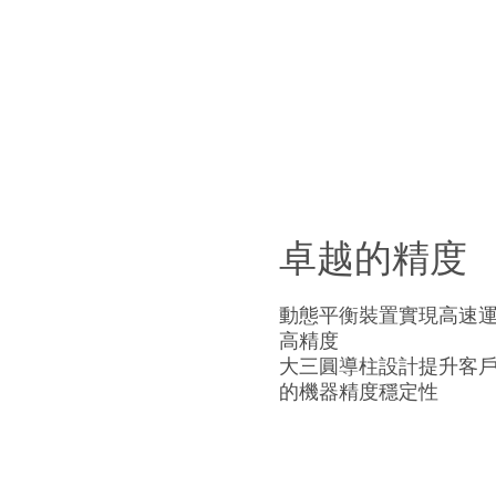
卓越的精度
動態平衡裝置實現高速
高精度
大三圓導柱設計提升客
的機器精度穩定性