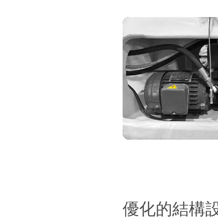
優化的結構