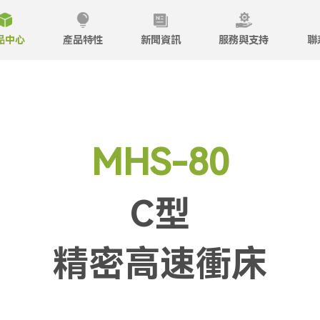
品中心
產品特性
新聞資訊
服務與支持
聯
門單軸
門肘節
品質保證
SMART系列
明勖視頻
CHD系列
公司分佈
CHD系列
FAQS
下拉式
龍門雙軸
龍門四軸
列下拉式
門雙軸
MHS-80
門四軸
C型
精密高速衝床