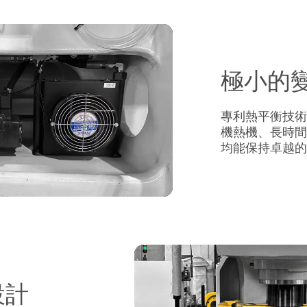
極小的
專利熱平衡技
機熱機、長時
均能保持卓越
設計