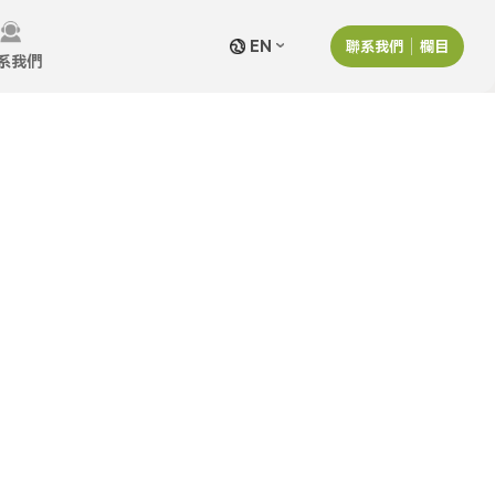
EN
聯系我們
欄目
開閉
系我們
聯系我們
欄目