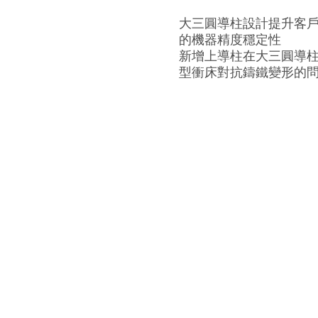
大三圓導柱設計提升客
的機器精度穩定性
新增上導柱在大三圓導柱
型衝床對抗鑄鐵變形的