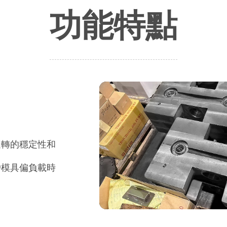
功能特點
運轉的穩定性和
戶模具偏負載時